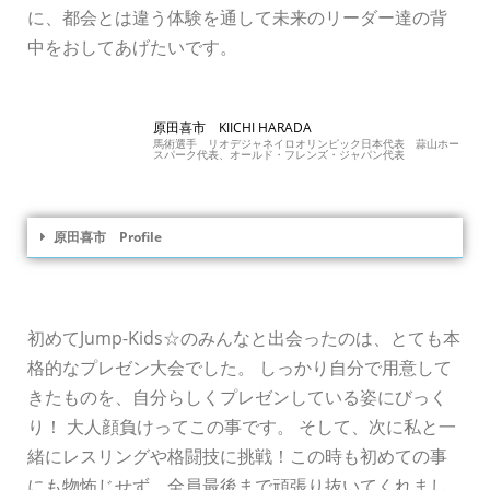
に、都会とは違う体験を通して未来のリーダー達の背
中をおしてあげたいです。
原田喜市 KIICHI HARADA
馬術選手 リオデジャネイロオリンピック日本代表 蒜山ホー
スパーク代表、オールド・フレンズ・ジャパン代表
原田喜市 Profile
初めてJump-Kids☆のみんなと出会ったのは、とても本
格的なプレゼン大会でした。 しっかり自分で用意して
きたものを、自分らしくプレゼンしている姿にびっく
り！ 大人顔負けってこの事です。 そして、次に私と一
緒にレスリングや格闘技に挑戦！この時も初めての事
にも物怖じせず、全員最後まで頑張り抜いてくれまし