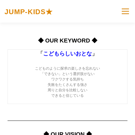
JUMP-KIDS★
メニュー
ホーム
JUMP-KIDS☆とは
カリキュラム
◆ OUR KEYWORD ◆
「
こどもらしいおとな
」
イベント＆トピックス
お問い合わせ
こどものように探求の楽しさを忘れない
「できない」という選択肢がない
プライバシーポリシー
ワクワクする気持ち
失敗をたくさんする強さ
周りと自分を比較しない
できると信じている
◆ OUR VISION ◆