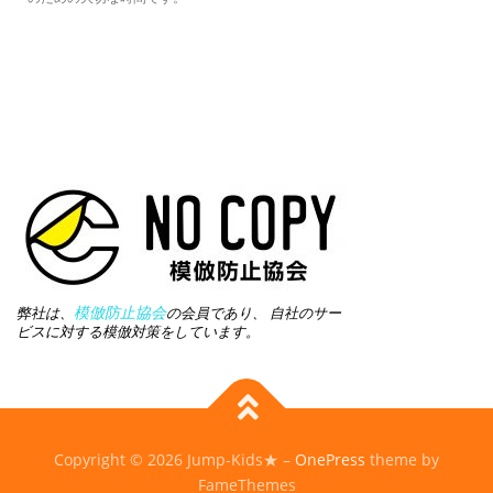
模倣防止協会
弊社は、
の会員であり、 自社のサー
ビスに対する模倣対策をしています。
Copyright © 2026 Jump-Kids★
–
OnePress
theme by
FameThemes