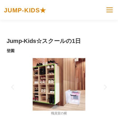
JUMP-KIDS★
メニュー
ホーム
JUMP-KIDS☆とは
カリキュラム
Jump-Kids☆スクールの1日
イベント＆トピックス
お問い合わせ
登園
プライバシーポリシー
登園時iPadを入れます