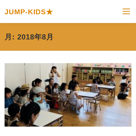
コ
ン
JUMP-KIDS★
メニュー
テ
ン
ツ
へ
ホーム
JUMP-KIDS☆とは
カリキュラム
月:
2018年8月
ス
キ
ッ
プ
イベント＆トピックス
お問い合わせ
プライバシーポリシー