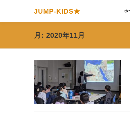
コ
ン
JUMP-KIDS★
ホ
テ
ン
ツ
月:
2020年11月
へ
ス
キ
ッ
プ