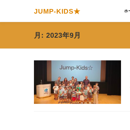
コ
ン
JUMP-KIDS★
ホ
テ
ン
ツ
月:
2023年9月
へ
ス
キ
ッ
プ