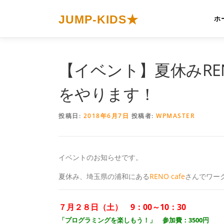
コ
ン
JUMP-KIDS★
ホ
テ
ン
ツ
へ
【イベント】夏休みREN
ス
キ
をやります！
ッ
プ
投稿日:
2018年6月7日
投稿者:
WPMASTER
イベントのお知らせです。
夏休み、埼玉県の浦和にある
RENO cafe
さんでワー
７月２８日（土） 9：00～10：30
「プログラミングを楽しもう！」 参加費：3500円