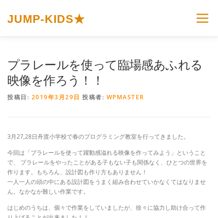
コ
ン
JUMP-KIDS★
メニュー
テ
ン
ツ
へ
ホーム
JUMP-KIDS☆とは
カリキュラム
プラレールを使って臨場感あふれる
ス
キ
映像を作ろう！！
ッ
プ
イベント＆トピックス
お問い合わせ
投稿日:
2019年3月29日
投稿者:
WPMASTER
プライバシーポリシー
3月27,28日舟渡小学校で春のプログラミング教室を行ってきました。
今回は「プラレールを使って躍動感溢れる映像を作ってみよう」ということ
で、 プラレールをやったことがある子もない子も関係なく、ひとつの世界を
作ります。もちろん、設計図も作り方もありません！
一人一人の頭の中にある設計図をうまく組み合わせていかなくてはなりませ
ん。なかなか難しい作業です。
はじめのうちは、個々で作業をしていましたが、徐々に協力し助け合って作
り上げることが出来ました！！