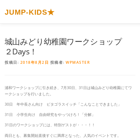
コ
ン
JUMP-KIDS★
テ
ン
ツ
へ
ホーム
JUMP-KIDS☆とは
カリキュラム
イベント
城山みどり幼稚園ワークショップ
ス
キ
２Days！
ッ
プ
プライバシーポリシー
投稿日:
2018年8月2日
投稿者:
WPMASTER
浦和ワークショップに引き続き、7月30日、31日は城山みどり幼稚園にてワ
ークショップを行いました。
30日 年中長さん向け ピタゴラスイッチ「こんなことできました」
31日 小学生向け 自由研究をやっつけろ！「分解」
31日のワークショップには、特別ゲストが・・・！！
両日とも、募集開始直後すぐに満席となった、人気のイベントです。