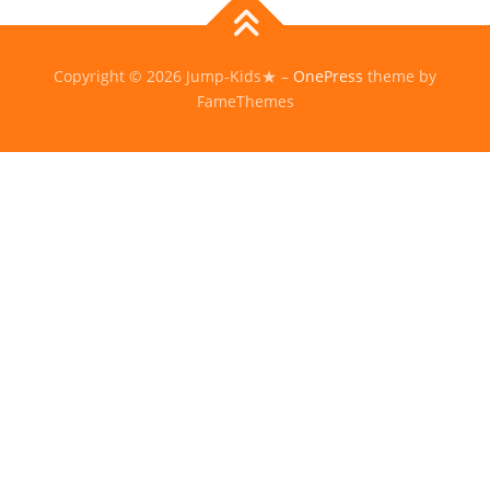
Copyright © 2026 Jump-Kids★
–
OnePress
theme by
FameThemes