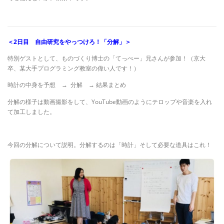
＜2日目 自由研究をやっつけろ！「分解」＞
特別ゲストとして、ものづくり博士の「てっぺー」兄さんが参加！（京大
卒、某大手プログラミング教室の偉い人です！）
時計の中身を予想 → 分解 → 結果まとめ
分解の様子は動画撮影をして、YouTube動画のようにテロップや音楽を入れ
て加工しました。
今回の分解について説明。分解するのは「時計」そして必要な道具はこれ！