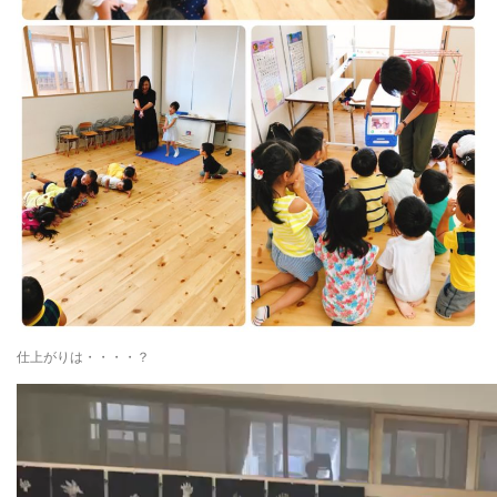
仕上がりは・・・・？
動
画
プ
レ
ー