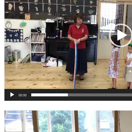
ヤ
ー
00:00
動
画
プ
レ