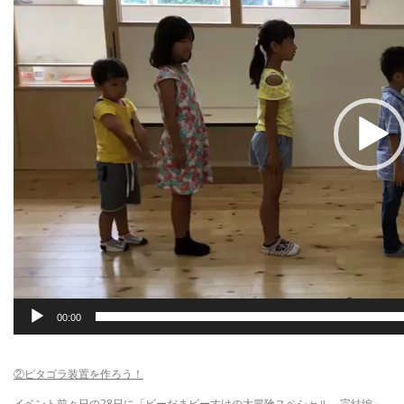
ー
ヤ
ー
00:00
②ピタゴラ装置を作ろう！
イベント前々日の28日に「ビーだまビーすけの大冒険スペシャル 完結編」