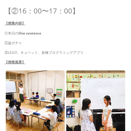
【②16
：00〜17：00】
【授業内容】
①本日の
One sentence
②論ガチャ
③LEGO、キュベット、各種プログラミングアプリ
【授業風景】