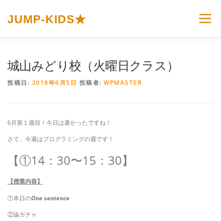
コ
ン
JUMP-KIDS★
メニュー
テ
ン
ツ
へ
ホーム
JUMP-KIDS☆とは
カリキュラム
城山みどり校（火曜日クラス）
ス
キ
投稿日:
2018年6月5日
投稿者:
WPMASTER
ッ
プ
イベント＆トピックス
お問い合わせ
6月第１週目！今日は暑かったですね！
プライバシーポリシー
さて、今週はプログラミングの週です！
【①14：30〜15：30】
【授業内容】
①本日の
One sentence
②論ガチャ