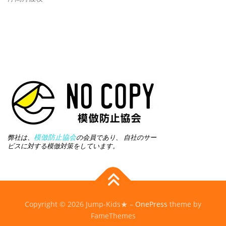
模倣防止協会
弊社は、
の会員であり、 自社のサー
ビスに対する模倣対策をしています。
Copyright © 2026 Jump-Kids★
–
OnePress
theme by
FameThemes