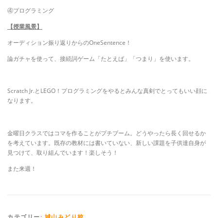
④プログラミング
【授業風景】
オーディション振り返りからのOneSentence！
論ガチャを使って、接続詞ゲーム「たとえば」「つまり」を使います。
Scratch Jr.とLEGO！プログラミングをやるとみんな真剣でとってもいい顔に
なります。
金曜日クラスではコマを作ることがプチブーム。どうやったら長く回せるか
を考えています。既存の教材には書いていない、新しい課題を子供達自身が
見つけて、取り組んでいます！楽しそう！
また来週！
カテゴリー:
城山みどり校