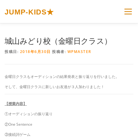
コ
ン
JUMP-KIDS★
メニュー
テ
ン
ツ
へ
ホーム
JUMP-KIDS☆とは
カリキュラム
城山みどり校（金曜日クラス）
ス
キ
投稿日:
2018年6月30日
投稿者:
WPMASTER
ッ
プ
イベント＆トピックス
お問い合わせ
金曜日クラスもオーディションの結果発表と振り返りを行いました。
プライバシーポリシー
そして、金曜日クラスに新しいお友達が３人加わりました！
【授業内容】
①オーディションの振り返り
②One Sentence
③接続詞ゲーム