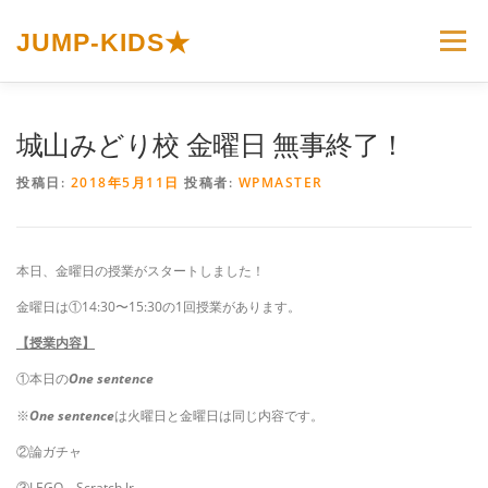
コ
ン
JUMP-KIDS★
メニュー
テ
ン
ツ
へ
ホーム
JUMP-KIDS☆とは
カリキュラム
城山みどり校 金曜日 無事終了！
ス
キ
投稿日:
2018年5月11日
投稿者:
WPMASTER
ッ
プ
イベント＆トピックス
お問い合わせ
本日、金曜日の授業がスタートしました！
プライバシーポリシー
金曜日は①14:30〜15:30の1回授業があります。
【授業内容】
①本日の
One sentence
※
One sentence
は火曜日と金曜日は同じ内容です。
②論ガチャ
③LEGO、Scratch Jr.