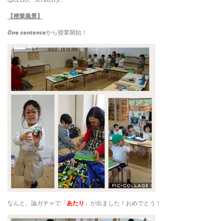
【授業風景】
One sentence
から授業開始！
なんと、論ガチャで「
あたり
」が出ました！おめでとう！