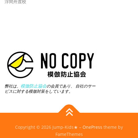
浮間舟渡校
模倣防止協会
弊社は、
の会員であり、 自社のサー
ビスに対する模倣対策をしています。
Copyright © 2026 Jump-Kids★
–
OnePress
theme by
FameThemes