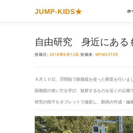
コ
ン
JUMP-KIDS★
ホ
テ
ン
ツ
へ
自由研究 身近にある
ス
キ
投稿日:
2018年8月12日
投稿者:
WPMASTER
ッ
プ
８月１０日、浮間校で顕微鏡を使った教室を行いま
顕微鏡の使い方を学び、観察するものを近くの公園
研究の様子をタブレットで撮影し、動画の作成・編