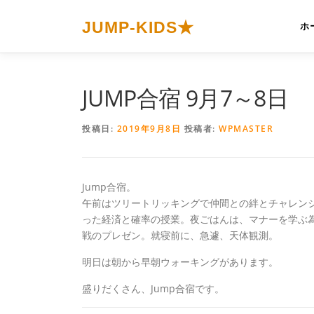
コ
ン
JUMP-KIDS★
ホ
テ
ン
ツ
へ
JUMP合宿 9月7～8日
ス
キ
投稿日:
2019年9月8日
投稿者:
WPMASTER
ッ
プ
Jump合宿。
午前はツリートリッキングで仲間との絆とチャレンジ
った経済と確率の授業。夜ごはんは、マナーを学ぶ
戦のプレゼン。就寝前に、急遽、天体観測。
明日は朝から早朝ウォーキングがあります。
盛りだくさん、Jump合宿です。